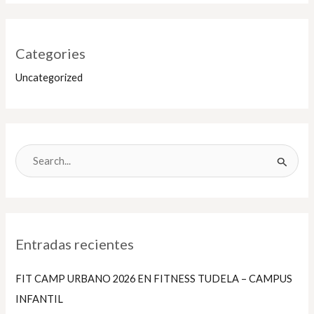
Categories
Uncategorized
B
u
s
c
Entradas recientes
a
r
FIT CAMP URBANO 2026 EN FITNESS TUDELA – CAMPUS
p
INFANTIL
o