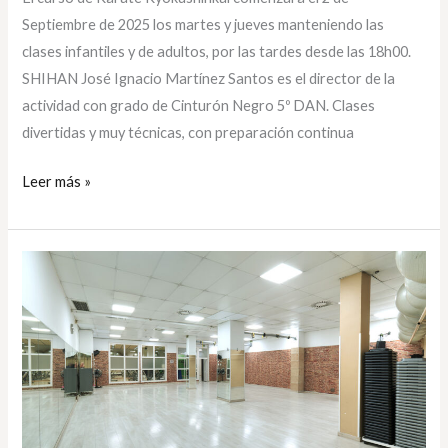
Septiembre de 2025 los martes y jueves manteniendo las
clases infantiles y de adultos, por las tardes desde las 18h00.
SHIHAN José Ignacio Martínez Santos es el director de la
actividad con grado de Cinturón Negro 5º DAN. Clases
divertidas y muy técnicas, con preparación continua
Leer más »
Inscripciones
y
comienzo
de
clases
de
Hip-