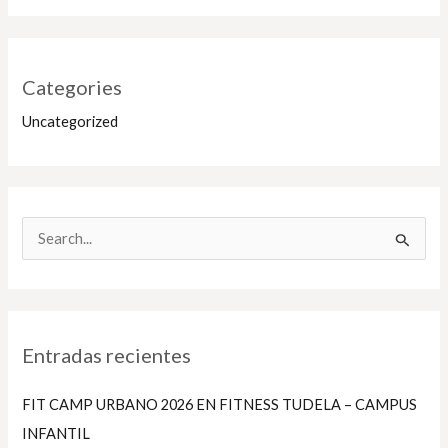
Categories
Uncategorized
B
u
s
c
Entradas recientes
a
r
FIT CAMP URBANO 2026 EN FITNESS TUDELA – CAMPUS
p
INFANTIL
o