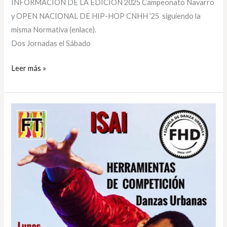
INFORMACIÓN DE LA EDICIÓN 2025 Campeonato Navarro
y OPEN NACIONAL DE HIP-HOP CNHH ’25 siguiendo la
misma Normativa (enlace).
Dos Jornadas el Sábado
Leer más »
Herramientas
de
competición
danzas
urbanas
por
Isai
en
FITNESS