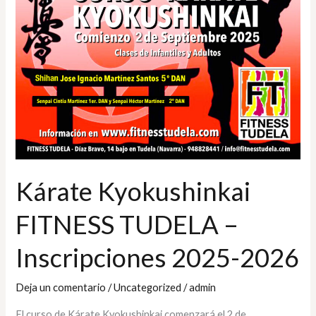
FITNESS
TUDELA
–
Inscripciones
2025-
2026
Kárate Kyokushinkai
FITNESS TUDELA –
Inscripciones 2025-2026
Deja un comentario
/
Uncategorized
/
admin
El curso de Kárate Kyokushinkai comenzará el 2 de