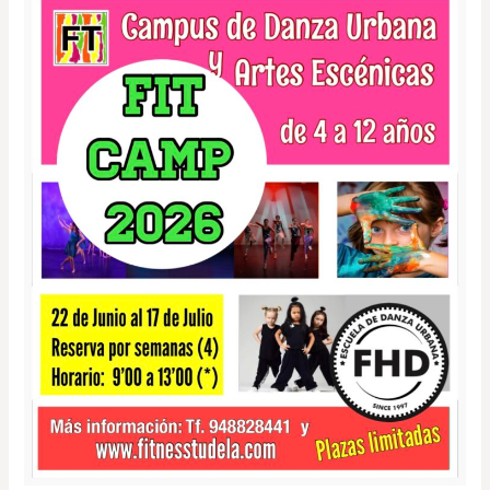
EN
FITNESS
TUDELA
–
CAMPUS
INFANTIL