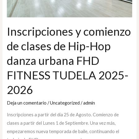
Hop
danza
urbana
FHD
Inscripciones y comienzo
FITNESS
de clases de Hip-Hop
TUDELA
2025-
danza urbana FHD
2026
FITNESS TUDELA 2025-
2026
Deja un comentario
/
Uncategorized
/
admin
Inscripciones a partir del día 25 de Agosto. Comienzo de
clases a partir del Lunes 1 de Septiembre. Una vez más,
empezaremos nueva temporada de baile, continuando el