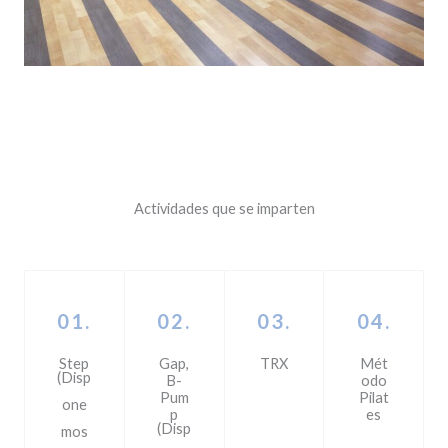
Actividades que se imparten
01.
02.
03.
04.
Step
Gap,
TRX
Mét
(Disp
B-
odo
Pum
Pilat
one
p
es
(Disp
mos